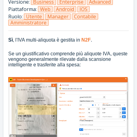
Versione:
Business
Enterprise
Advanced
Piattaforma:
Web
Android
IOS
Ruolo:
Utente
Manager
Contabile
Amministratore
Sì
, l'IVA multi-aliquota è gestita in
N2F
.
Se un giustificativo comprende più aliquote IVA, queste
vengono generalmente rilevate dalla scansione
intelligente e trasferite alla spesa: