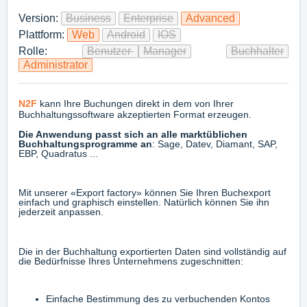
Version:
Business
Enterprise
Advanced
Plattform:
Web
Android
IOS
Rolle:
Benutzer
Manager
Buchhalter
Administrator
N2F
kann Ihre Buchungen direkt in dem von Ihrer
Buchhaltungssoftware akzeptierten Format erzeugen.
Die Anwendung passt sich an alle marktüblichen
Buchhaltungsprogramme an
: Sage, Datev, Diamant, SAP,
EBP, Quadratus ...
Mit unserer «Export factory» können Sie Ihren Buchexport
einfach und graphisch einstellen. Natürlich können Sie ihn
jederzeit anpassen.
Die in der Buchhaltung exportierten Daten sind vollständig auf
die Bedürfnisse Ihres Unternehmens zugeschnitten:
Einfache Bestimmung des zu verbuchenden Kontos