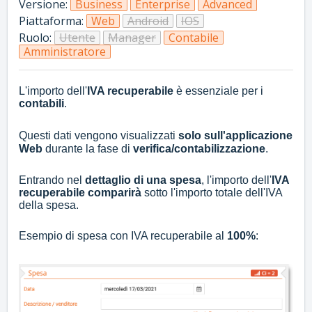
Versione:
Business
Enterprise
Advanced
Piattaforma:
Web
Android
IOS
Ruolo:
Utente
Manager
Contabile
Amministratore
L'importo dell'
IVA recuperabile
è essenziale per i
contabili
.
Questi dati vengono visualizzati
solo sull'applicazione
Web
durante la fase di
verifica/contabilizzazione
.
Entrando nel
dettaglio di una spesa
, l'importo dell'
IVA
recuperabile comparirà
sotto l'importo totale dell'IVA
della spesa.
Esempio di spesa con IVA recuperabile al
100%
: