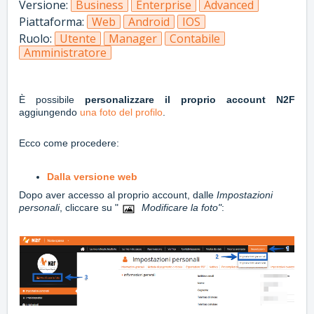
Versione:
Business
Enterprise
Advanced
Piattaforma:
Web
Android
IOS
Ruolo:
Utente
Manager
Contabile
Amministratore
È possibile
personalizzare il proprio account N2F
aggiungendo
una foto del profilo
.
Ecco come procedere:
Dalla versione web
Dopo aver accesso al proprio account, dalle
Impostazioni
personali
, cliccare su "
Modificare la foto"
: