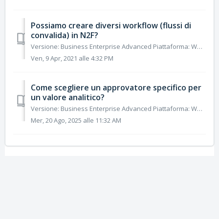
Possiamo creare diversi workflow (flussi di
convalida) in N2F?
Versione: Business Enterprise Advanced Piattaforma: Web Android IOS Ruolo: Utente Manager Contabile Amministratore Sì, è possibile creare più flussi di ...
Ven, 9 Apr, 2021 alle 4:32 PM
Come scegliere un approvatore specifico per
un valore analitico?
Versione: Business Enterprise Advanced Piattaforma: Web Android IOS Ruolo: Utente Manager Contabile Amministratore N2F permetteva già di configurar...
Mer, 20 Ago, 2025 alle 11:32 AM