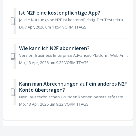
Ist N2F eine kostenpflichtige App?
Ja, die Nutzung von N2F ist kostenpflichtig. Der Testzeitraum von N2F beträgt einem Monat, so dass Sie die verschiedenen Funktionalitäten in den verfügb...
Di, 7 Apr, 2026 um 11:54 VORMITTAGS
Wie kann ich N2F abonnieren?
Version: Business Enterprise Advanced Platform: Web Android IOS Rolle: Benutzer Manager Buchhalter Administrator Sie möchten nach Ihrem Test von...
Mo, 13 Apr, 2026 um 9:22 VORMITTAGS
Kann man Abrechnungen auf ein anderes N2F
Konto übertragen?
Nein, aus technischen Gründen können bereits erfasste Daten nicht auf ein anderes N2F Konto übertragen werden. Wir empfehlen, die entsprechenden ...
Mo, 13 Apr, 2026 um 9:22 VORMITTAGS