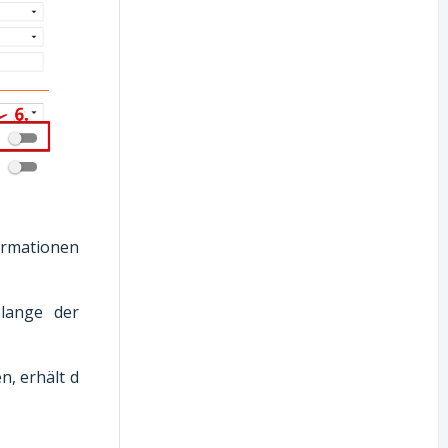
ormationen
olange der
, erhält d