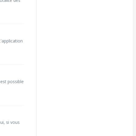
otalité des
'application
est possible
i, si vous