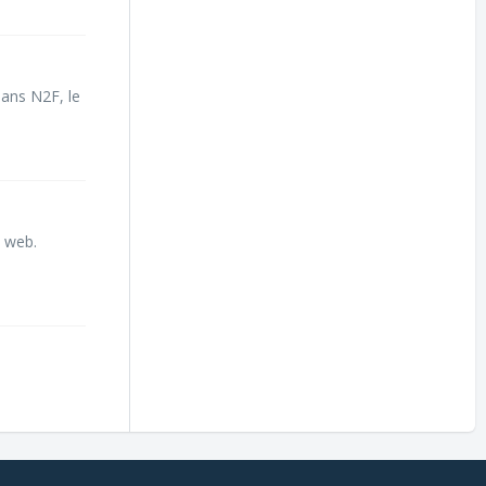
Dans N2F, le
e web.