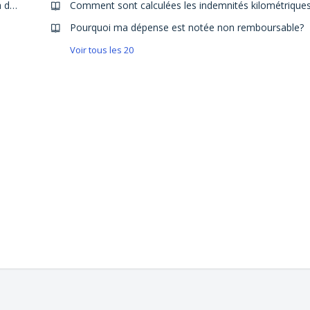
Comment intégrer les justificatifs reçus par mail dans ma dépense N2F ?
Pourquoi ma dépense est notée non remboursable?
Voir tous les 20